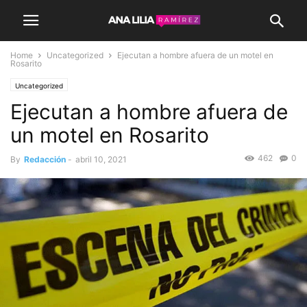
Home
Uncategorized
Ejecutan a hombre afuera de un motel en
Rosarito
Uncategorized
Ejecutan a hombre afuera de
un motel en Rosarito
462
0
By
Redacción
-
abril 10, 2021