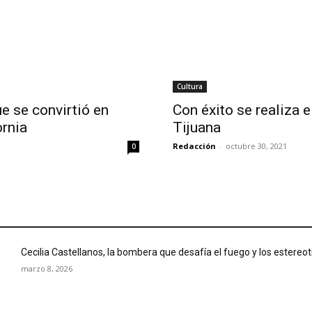
Cultura
e se convirtió en
Con éxito se realiza e
ornia
Tijuana
Redacción
-
octubre 30, 2021
0
Cecilia Castellanos, la bombera que desafía el fuego y los estereo
marzo 8, 2026