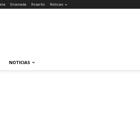
uana
Ensenada
Rosarito
Noticias
O
NOTICIAS