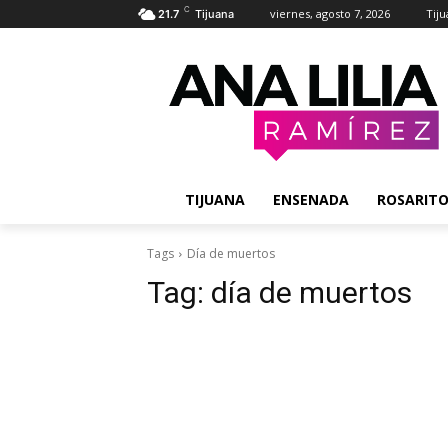
C
viernes, agosto 7, 2026
Tij
21.7
Tijuana
TIJUANA
ENSENADA
ROSARIT
Tags
Día de muertos
Tag:
día de muertos