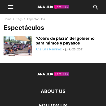
Home
Tags
Espectáculos
Espectáculos
“Cobro de plaza” del gobierno
para mimos y payasos
Ana Lilia Ramírez
-
junio 23, 2021
ABOUT US
FOLLOW US