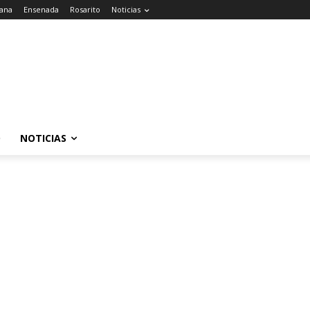
uana
Ensenada
Rosarito
Noticias
O
NOTICIAS