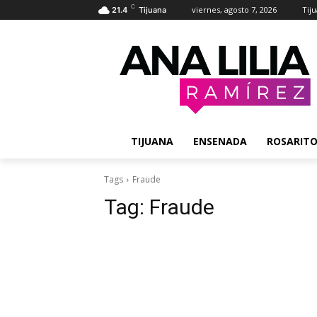
C
viernes, agosto 7, 2026
Tij
21.4
Tijuana
TIJUANA
ENSENADA
ROSARIT
Tags
Fraude
Tag:
Fraude