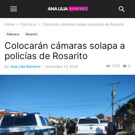
Home
Policiaca
Colocarán cámaras solapa a policías de Rosarito
Policiaca
Rosarito
Colocarán cámaras solapa a
policías de Rosarito
1225
0
By
Ana Lilia Ramírez
-
noviembre 12, 2024