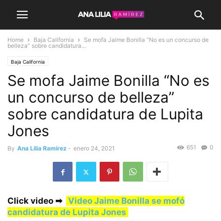
Home
Baja California
Se mofa Jaime Bonilla “No es un concurso de
belleza” sobre candidatura...
Baja California
Se mofa Jaime Bonilla “No es
un concurso de belleza”
sobre candidatura de Lupita
Jones
651
0
By
Ana Lilia Ramírez
-
enero 24, 2021
Click video
➡
Video Jaime Bonilla se mofó
candidatura de Lupita Jones