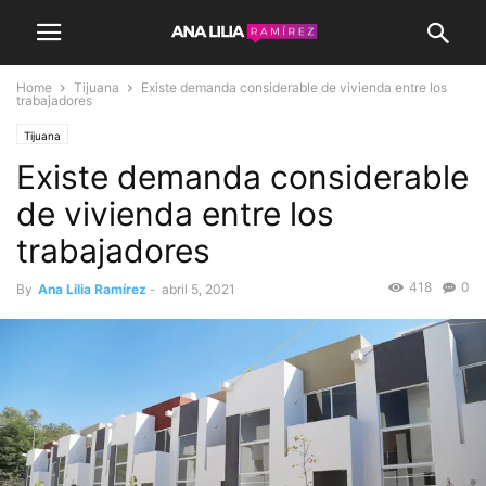
Home
Tijuana
Existe demanda considerable de vivienda entre los
trabajadores
Tijuana
Existe demanda considerable
de vivienda entre los
trabajadores
418
0
By
Ana Lilia Ramírez
-
abril 5, 2021