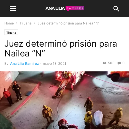
Home
Tijuana
Juez determinó prisión para Nailea “N”
Tijuana
Juez determinó prisión para
Nailea “N”
503
0
By
Ana Lilia Ramírez
-
mayo 18, 2021