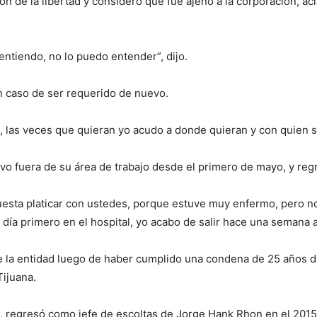
ión de la libertad y consideró que fue ajeno a la corporación,
entiendo, no lo puedo entender”, dijo.
en caso de ser requerido de nuevo.
, las veces que quieran yo acudo a donde quieran y con quien 
vo fuera de su área de trabajo desde el primero de mayo, y reg
esta platicar con ustedes, porque estuve muy enfermo, pero no
l día primero en el hospital, yo acabo de salir hace una seman
de la entidad luego de haber cumplido una condena de 25 años de
Tijuana.
ad, regresó como jefe de escoltas de Jorge Hank Rhon en el 2015