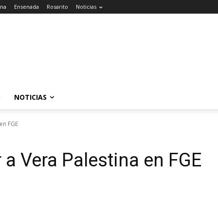
ana
Ensenada
Rosarito
Noticias
O
NOTICIAS
 en FGE
 a Vera Palestina en FGE