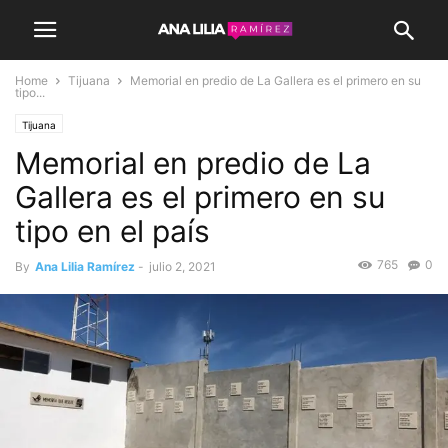
Home
Tijuana
Memorial en predio de La Gallera es el primero en su
tipo...
Tijuana
Memorial en predio de La
Gallera es el primero en su
tipo en el país
765
0
By
Ana Lilia Ramírez
-
julio 2, 2021