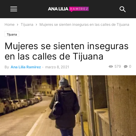
Home
Tijuana
Mujeres se sienten inseguras en las calles de Tijuana
Tijuana
Mujeres se sienten inseguras
en las calles de Tijuana
579
0
By
Ana Lilia Ramírez
-
marzo 8, 2021