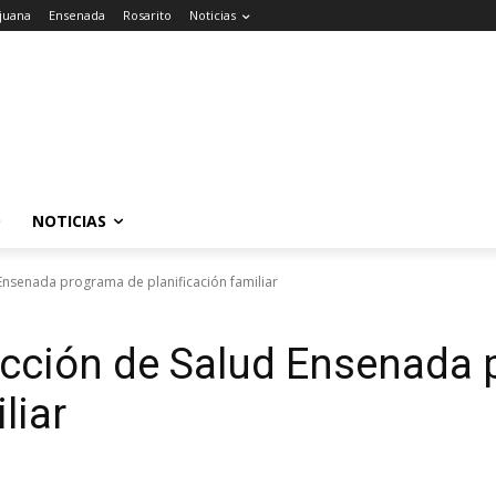
ijuana
Ensenada
Rosarito
Noticias
O
NOTICIAS
Ensenada programa de planificación familiar
cción de Salud Ensenada
liar