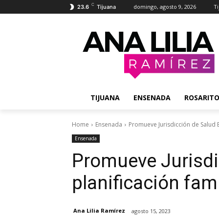
C
domingo, agosto 9, 2026
T
23.6
Tijuana
TIJUANA
ENSENADA
ROSARIT
Home
Ensenada
Promueve Jurisdicción de Salud 
Ensenada
Promueve Jurisdi
planificación fami
Ana Lilia Ramírez
agosto 15, 2023