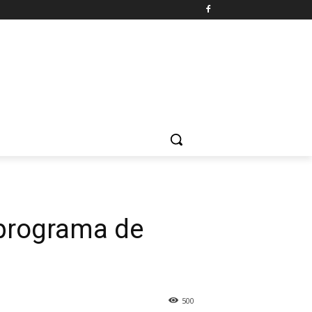
 programa de
500