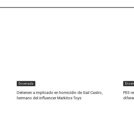
Ensenada
Ense
Detienen a implicado en homicidio de Gail Castro,
PES re
hermano del influencer Markitos Toys
difer