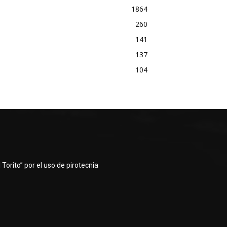
1864
260
141
137
104
Torito” por el uso de pirotecnia