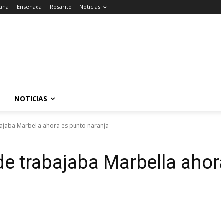
uana
Ensenada
Rosarito
Noticias
O
NOTICIAS
ajaba Marbella ahora es punto naranja
e trabajaba Marbella ahor