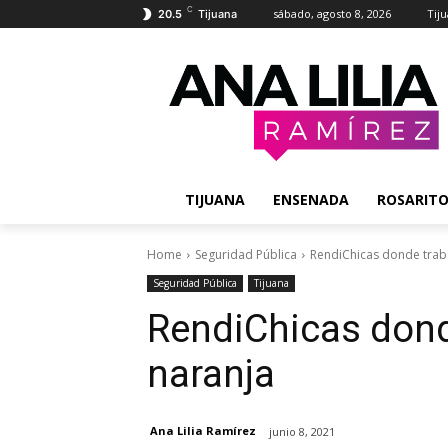
C
sábado, agosto 8, 2026
Tij
20.5
Tijuana
TIJUANA
ENSENADA
ROSARIT
Home
Seguridad Pública
RendiChicas donde trab
Seguridad Pública
Tijuana
RendiChicas dond
naranja
Ana Lilia Ramírez
junio 8, 2021