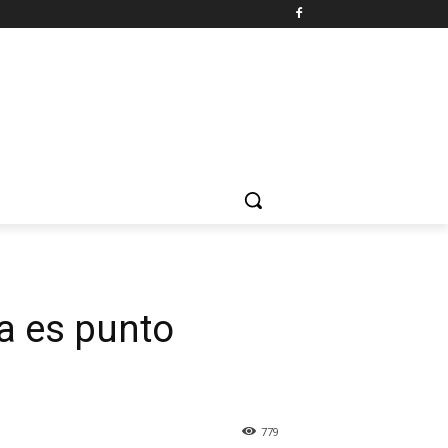
a es punto
779