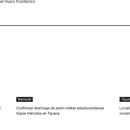
el muro fronterizo
Nacional
Tijua
e
Confirman aterrizaje de avión militar estadounidense
Locali
Súper Hércules en Tijuana
novie