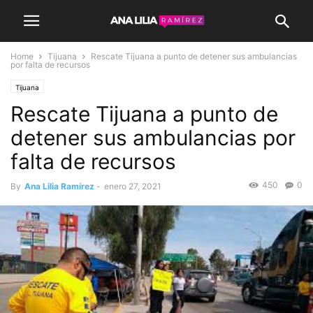
Home
Tijuana
Rescate Tijuana a punto de detener sus ambulancias
por falta de recursos
Tijuana
Rescate Tijuana a punto de
detener sus ambulancias por
falta de recursos
450
0
By
Ana Lilia Ramírez
-
enero 27, 2021