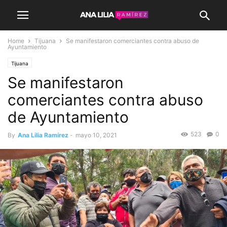
Home
Tijuana
Se manifestaron comerciantes contra abuso de
Ayuntamiento
Tijuana
Se manifestaron
comerciantes contra abuso
de Ayuntamiento
523
0
By
Ana Lilia Ramírez
-
mayo 10, 2021