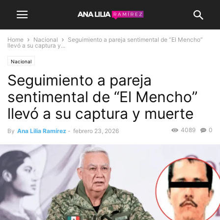
Home
Nacional
Seguimiento a pareja sentimental de “El Mencho”
llevó a su captura y...
Nacional
Seguimiento a pareja
sentimental de “El Mencho”
llevó a su captura y muerte
4089
0
By
Ana Lilia Ramírez
-
febrero 23, 2026