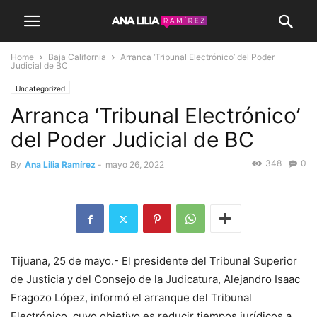
Home
Baja California
Arranca ‘Tribunal Electrónico’ del Poder
Judicial de BC
Uncategorized
Arranca ‘Tribunal Electrónico’
del Poder Judicial de BC
348
0
By
Ana Lilia Ramírez
-
mayo 26, 2022
Tijuana, 25 de mayo.- El presidente del Tribunal Superior
de Justicia y del Consejo de la Judicatura, Alejandro Isaac
Fragozo López, informó el arranque del Tribunal
Electrónico, cuyo objetivo es reducir tiempos jurídicos a