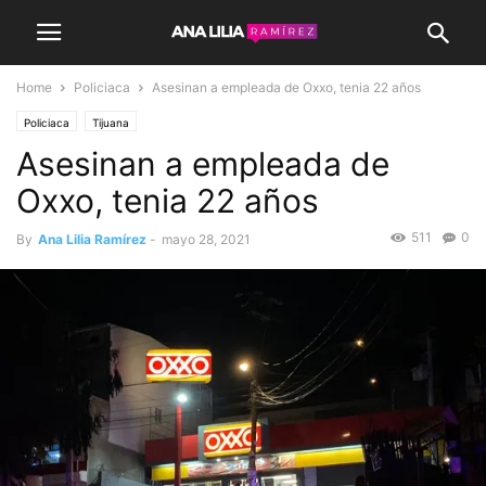
Home
Policiaca
Asesinan a empleada de Oxxo, tenia 22 años
Policiaca
Tijuana
Asesinan a empleada de
Oxxo, tenia 22 años
511
0
By
Ana Lilia Ramírez
-
mayo 28, 2021