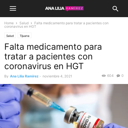
Home
Salud
Falta medicamento para tratar a pacientes con
coronavirus en HGT
Salud
Tijuana
Falta medicamento para
tratar a pacientes con
coronavirus en HGT
604
0
By
Ana Lilia Ramírez
-
noviembre 4, 2021