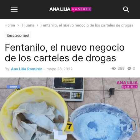
Home
Tijuana
Fentanilo, el nuevo negocio de los carteles de drogas
Uncategorized
Fentanilo, el nuevo negocio
de los carteles de drogas
388
0
By
Ana Lilia Ramírez
-
mayo 28, 2022