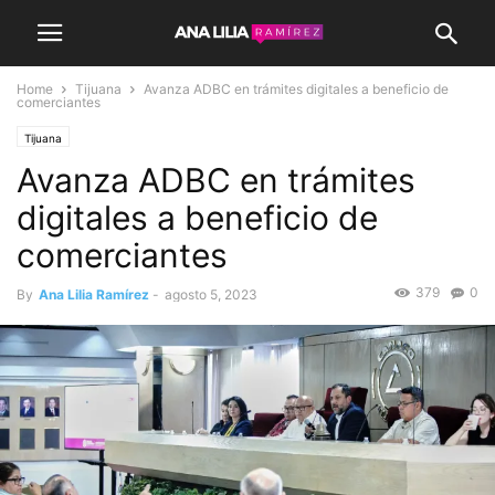
Home
Tijuana
Avanza ADBC en trámites digitales a beneficio de
comerciantes
Tijuana
Avanza ADBC en trámites
digitales a beneficio de
comerciantes
379
0
By
Ana Lilia Ramírez
-
agosto 5, 2023