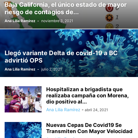
Baja California, el único estado de mayor
JUEGOS OLÍMPICOS PARÍS 2024
JUEGOS OLIMPICOS PARÍS 2024
riesgo de contagios de...
JUSTICIA
LIBERTAD DE EXPRESION
MASCOTAS
MEXICALI
Ana Lilia Ramírez
-
noviembre 3, 2021
MÉXICO
MIGRACIÓN
MUJERES QUE INSPIRAN
NACIONAL
NUEVA YORK
OBRAS
ORGANISMOS EMPRESARIALES
PARÍS
PERIODISMO
PLAYAS DE ROSARITO
PODER JUDICIAL BAJA CALIFORNIA
POLICIACA
POLÍTICA
PROTECCIÓN CIVIL
PROTESTAS
Llegó variante Delta de covid-19 a BC
QUÉ HACER
QUERÉTARO
RECIENTE
ROSARITO
SALUD
advirtió OPS
SAN DIEGO
SAN FELIPE
SAN LUIS RIO COLORADO
SAN QUINTIN
Ana Lilia Ramírez
-
julio 2, 2021
SAN YSIDRO
SE BUSCA
SEGURIDAD PÚBLICA
TECATE
TECNOLOGÍA
TIJUANA
TURISMO
Hospitalizan a brigadista que
realizaba campaña con Morena,
dio positivo al...
Ana Lilia Ramírez
-
abril 24, 2021
Nuevas Cepas De Covid19 Se
Transmiten Con Mayor Velocidad