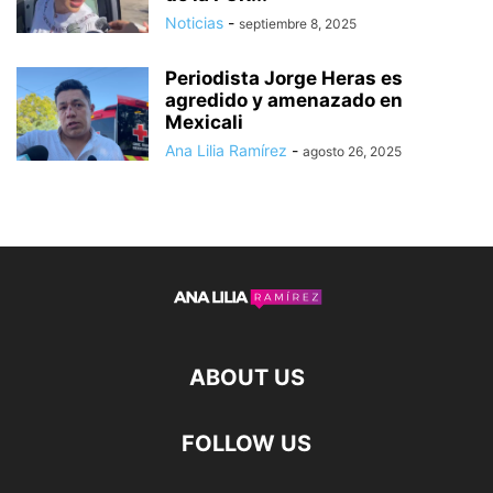
Noticias
-
septiembre 8, 2025
Periodista Jorge Heras es
agredido y amenazado en
Mexicali
Ana Lilia Ramírez
-
agosto 26, 2025
ABOUT US
FOLLOW US