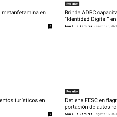
Rosarito
e metanfetamina en
Brinda ADBC capacita
“Identidad Digital” e
Ana Lilia Ramírez
-
agosto 26, 2023
0
Rosarito
ntos turísticos en
Detiene FESC en flagr
portación de autos r
Ana Lilia Ramírez
-
agosto 14, 2023
0