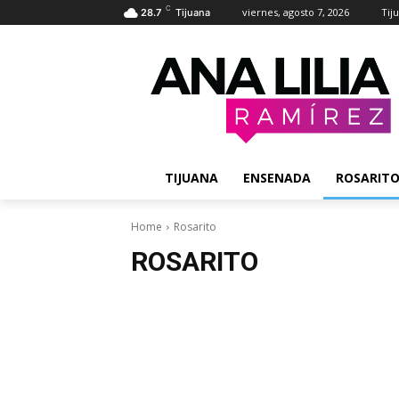
C
viernes, agosto 7, 2026
Tij
28.7
Tijuana
TIJUANA
ENSENADA
ROSARIT
Home
Rosarito
ROSARITO