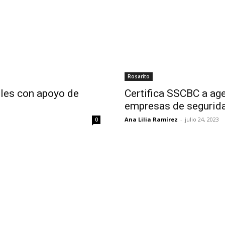
Rosarito
eles con apoyo de
Certifica SSCBC a age
empresas de segurid
Ana Lilia Ramírez
-
julio 24, 2023
0