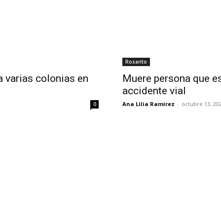
Rosarito
a varias colonias en
Muere persona que es
accidente vial
Ana Lilia Ramírez
-
octubre 13, 20
0