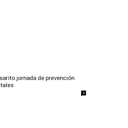
arito jornada de prevención
stales
0