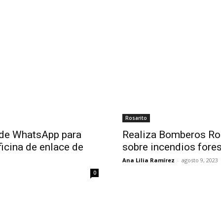
Rosarito
d de WhatsApp para
Realiza Bomberos Ros
ficina de enlace de
sobre incendios fore
Ana Lilia Ramírez
-
agosto 9, 2023
0