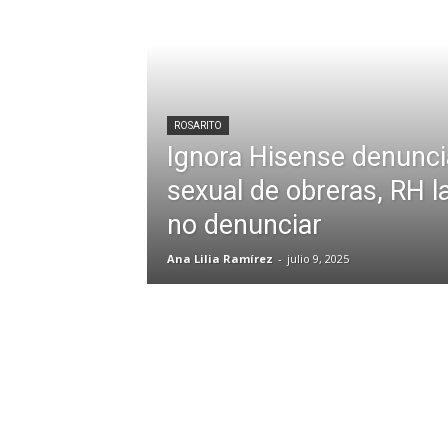
ROSARITO
Ignora Hisense denunc
sexual de obreras, RH l
no denunciar
Ana Lilia Ramírez
-
julio 9, 2025