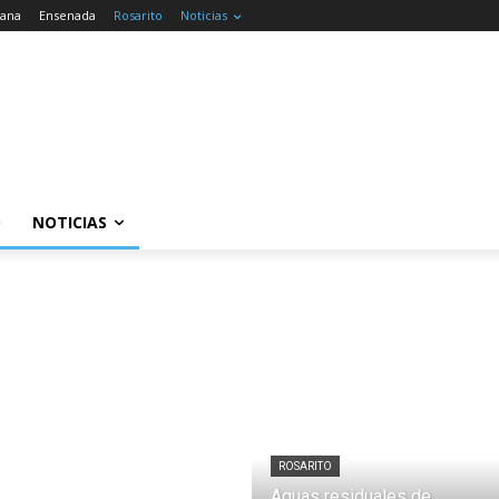
uana
Ensenada
Rosarito
Noticias
O
NOTICIAS
ROSARITO
Aguas residuales de