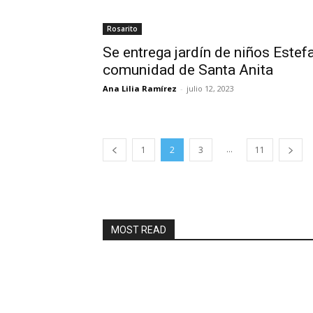
Rosarito
Se entrega jardín de niños Estef
comunidad de Santa Anita
Ana Lilia Ramírez
-
julio 12, 2023
...
1
2
3
11
MOST READ