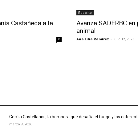
Rosarito
anía Castañeda a la
Avanza SADERBC en p
animal
Ana Lilia Ramírez
-
julio 12, 2023
0
Cecilia Castellanos, la bombera que desafía el fuego y los estereo
marzo 8, 2026